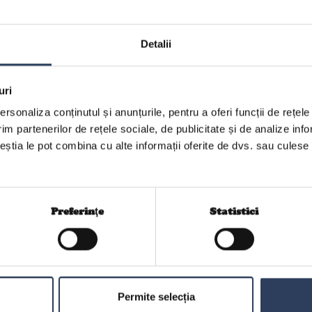
Detalii
uri
rsonaliza conținutul și anunțurile, pentru a oferi funcții de rețele
im partenerilor de rețele sociale, de publicitate și de analize info
ceștia le pot combina cu alte informații oferite de dvs. sau culese î
Preferinţe
Statistici
Permite selecția