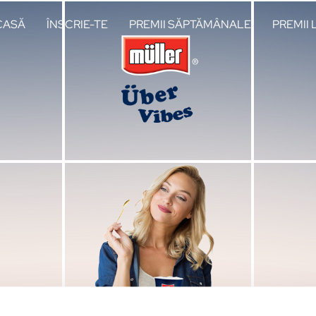
CASĂ
ÎNSCRIE-TE
PREMII SĂPTĂMÂNALE
PREMII