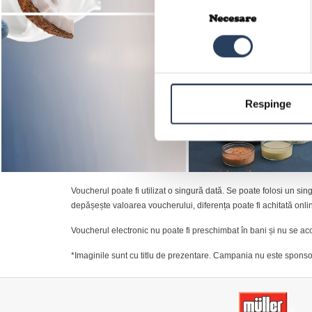
Selecția
consimțământului
Necesare
Respinge
Voucherul poate fi utilizat o singură dată. Se poate folosi un sin
depășește valoarea voucherului, diferența poate fi achitată onlin
Voucherul electronic nu poate fi preschimbat în bani și nu se aco
*Imaginile sunt cu titlu de prezentare. Campania nu este sponsor