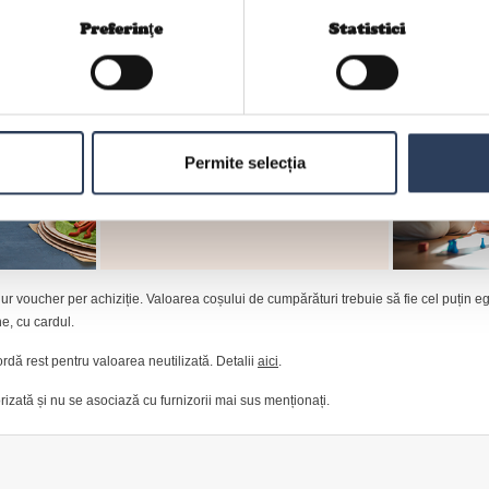
Preferinţe
Statistici
Permite selecția
gur voucher per achiziție. Valoarea coșului de cumpărături trebuie să fie cel puțin e
e, cu cardul.
rdă rest pentru valoarea neutilizată. Detalii
aici
.
izată și nu se asociază cu furnizorii mai sus menționați.